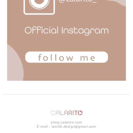
shop.calarito.com
E-mail：
iam30.design@gmail.com