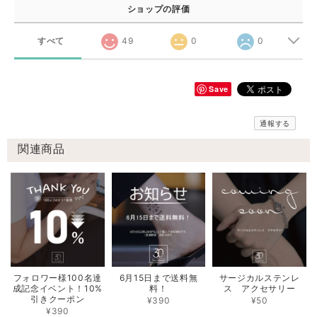
ショップの評価
すべて
49
0
0
Save
通報する
関連商品
フォロワー様100名達
6月15日まで送料無
サージカルステンレ
成記念イベント！10%
料！
ス アクセサリー
引きクーポン
¥390
¥50
¥390