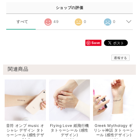
ショップの評価
すべて
49
0
0
Save
通報する
関連商品
音符 オンプ music オ
Flying Love 紙飛行機
Greek Mythology ギ
シャレ デザイン タト
タトゥーシール (感性
リシャ神話 タトゥーシ
ゥーシール (感性デザ
デザイン)
ール (感性デザイン)