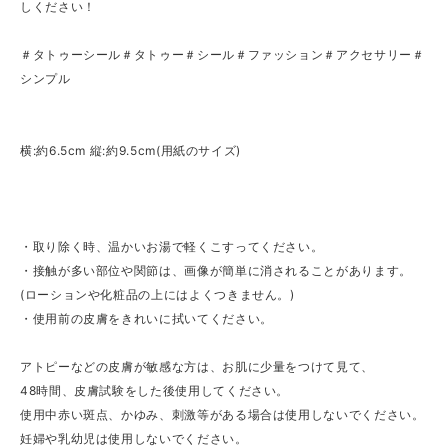
しください！
＃タトゥーシール＃タトゥー＃シール＃ファッション＃アクセサリー＃
シンプル
横:約6.5cm 縦:約9.5cm(用紙のサイズ)
・取り除く時、温かいお湯で軽くこすってください。
・接触が多い部位や関節は、画像が簡単に消されることがあります。
(ローションや化粧品の上にはよくつきません。)
・使用前の皮膚をきれいに拭いてください。
アトピーなどの皮膚が敏感な方は、お肌に少量をつけて見て、
48時間、皮膚試験をした後使用してください。
使用中赤い斑点、かゆみ、刺激等がある場合は使用しないでください。
妊婦や乳幼児は使用しないでください。