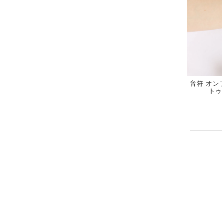
音符 オンプ
トゥ