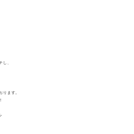
チし、
おります。
！
ル