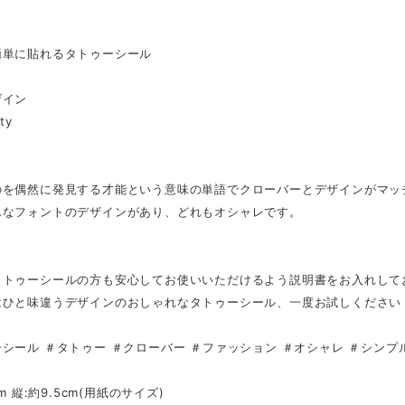
簡単に貼れるタトゥーシール
ザイン
ty
のを偶然に発見する才能という意味の単語でクローバーとデザインがマッ
んなフォントのデザインがあり、どれもオシャレです。
タトゥーシールの方も安心してお使いいただけるよう説明書をお入れして
はひと味違うデザインのおしゃれなタトゥーシール、一度お試しください
シール ＃タトゥー ＃クローバー ＃ファッション ＃オシャレ ＃シンプ
cm 縦:約9.5cm(用紙のサイズ)