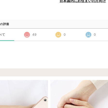
日本国内にお住まいの方向け
の評価
べて
49
0
0
品