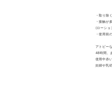
・取り除
・接触が
(ローショ
・使用前
アトピー
48時間
使用中赤
妊婦や乳