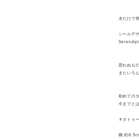
水だけで
シールデ
Serendipi
思わぬも
またいろ
初めての
今までと
＃タトゥー
横:約6.5