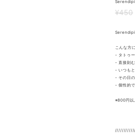
Serend
¥450
Serend
こんな方に
- タトゥ
- 直接刻
- いつも
- その日
- 個性的
※800円
///////////