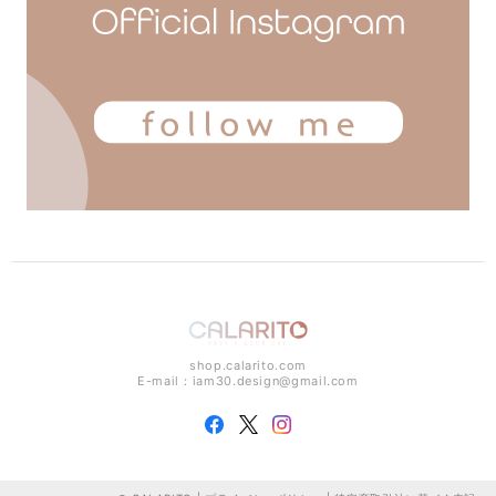
shop.calarito.com
E-mail：
iam30.design@gmail.com