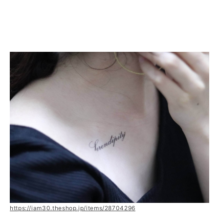
https://iam30.theshop.jp/items/28704296