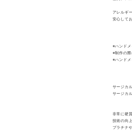
アレルギ
安心して
※ハンド
※制作の
※ハンド
サージカ
サージカ
非常に硬
技術の向
プラチナ