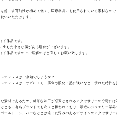
ーを起こす可能性が極めて低く、医療器具にも使用されている素材なので
お使いいただけます。
メイド作品です。
際に生じた小さな傷がある場合がございます。
メイド作品ですのでご理解のほど宜しくお願い致します。
ルステンレスはご存知でしょうか？
ルステンレスは、サビにくく、腐食や酸化・熱に強いなど、優れた特性を
質な素材であるため、繊細な加工が必要とされるアクセサリーの分野には
上とともに有名ブランドでも次々と扱われており、最近のジュエリー業界
やゴールド、シルバーなどとは違った深みのあるデザインのアクセサリー