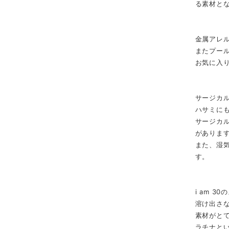
る素材と
金属アレ
またプー
お気に入
サージカル
ハサミに
サージカ
がありま
また、湿
す。
i am 
溶け出さ
素材がと
ラチナと