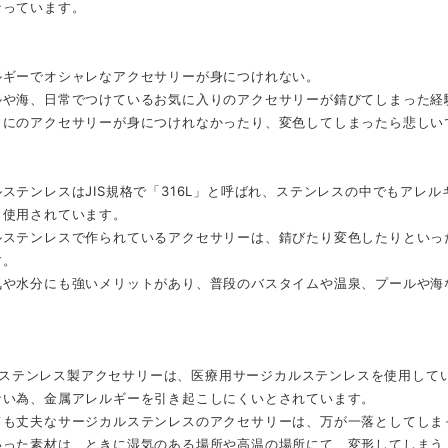
なっています。
ルギーでオシャレなアクセサリーが身につけれない。
ルや海、日常でつけているお気に入りのアクセサリーが錆びてしまった経
りにのアクセサリーが身につけれなかったり、変色してしまったら悲しい
ステンレスはJIS規格で「316L」と呼ばれ、ステンレスの中でもアレ
も使用されています。
ルステンレスで作られているアクセサリーは、錆びたり変色したりといっ
す。
気や水分にも強いメリットがあり、普段のバスタイムや温泉、プールや海
30のステンレス製アクセサリーは、医療用サージカルステンレスを使用し
ない為、金属アレルギーを引き起こしにくいとされています。
ても丈夫なサージカルステンレスのアクセサリーは、万が一落としてしま
いった素材は、ときに湿気のある場所や高温の場所にて、変形してしまう