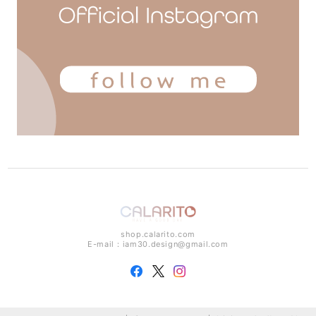
shop.calarito.com
E-mail：
iam30.design@gmail.com