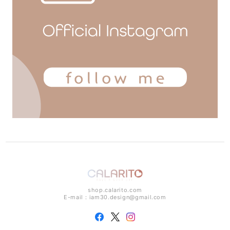
shop.calarito.com
E-mail：
iam30.design@gmail.com