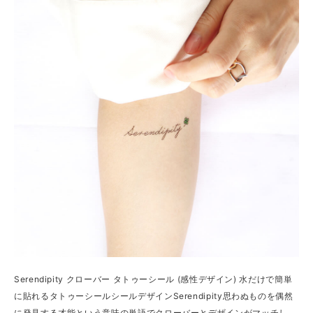
Serendipity クローバー タトゥーシール (感性デザイン) 水だけで簡単
に貼れるタトゥーシールシールデザインSerendipity思わぬものを偶然
に発見する才能という意味の単語でクローバーとデザインがマッチし、